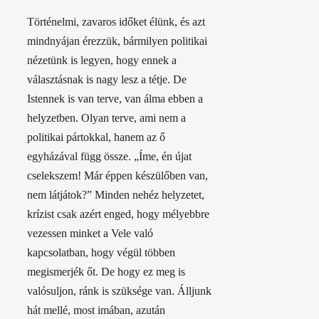
Történelmi, zavaros időket élünk, és azt
mindnyájan érezzük, bármilyen politikai
nézetünk is legyen, hogy ennek a
választásnak is nagy lesz a tétje. De
Istennek is van terve, van álma ebben a
helyzetben. Olyan terve, ami nem a
politikai pártokkal, hanem az ő
egyházával függ össze. „Íme, én újat
cselekszem! Már éppen készülőben van,
nem látjátok?” Minden nehéz helyzetet,
krízist csak azért enged, hogy mélyebbre
vezessen minket a Vele való
kapcsolatban, hogy végül többen
megismerjék őt. De hogy ez meg is
valósuljon, ránk is szüksége van. Álljunk
hát mellé, most imában, azután