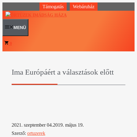
Kilépés
Támogatás
Webáruház
a
tartalomba
MENÜ
0
Ima Európáért a választások előtt
2021. szeptember 04.
2019. május 19.
Szerző:
ortuzerek