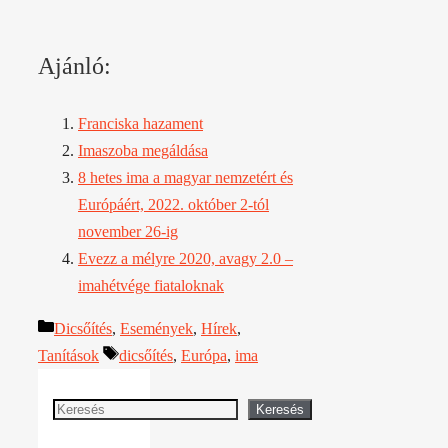
Ajánló:
Franciska hazament
Imaszoba megáldása
8 hetes ima a magyar nemzetért és
Európáért, 2022. október 2-tól
november 26-ig
Evezz a mélyre 2020, avagy 2.0 –
imahétvége fiataloknak
Kategória
Dicsőítés
,
Események
,
Hírek
,
Címkék
Tanítások
dicsőítés
,
Európa
,
ima
Keresés
Keresés