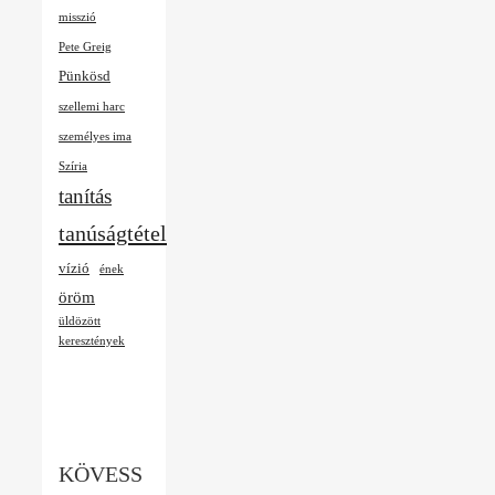
misszió
Pete Greig
Pünkösd
szellemi harc
személyes ima
Szíria
tanítás
tanúságtétel
vízió
ének
öröm
üldözött
keresztények
KÖVESS