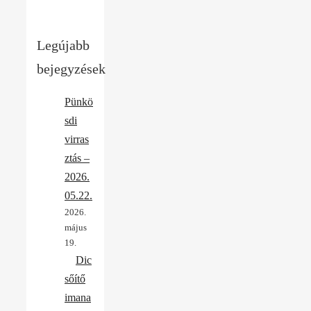
Legújabb
bejegyzések
Pünkö
sdi
virras
ztás –
2026.
05.22.
2026.
május
19.
Dic
sőítő
imana