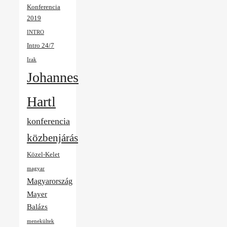
Konferencia
2019
INTRO
Intro 24/7
Irak
Johannes
Hartl
konferencia
közbenjárás
Közel-Kelet
magyar
Magyarország
Mayer
Balázs
menekültek