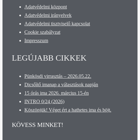
Adatvédelmi központ
Adatvédelmi irányelvek
Adatvédelmi tisztviselő kapcsolat
Cookie szabályzat
Impresszum
LEGÚJABB CIKKEK
Pünkösdi virrasztás – 2026.05.22.
Dicsőítő imanap a választások napján
15 órás ima 2026. március 15-én
INTRO 0/24 (2026)
Köszönjük! Véget ért a hathetes ima és böjt.
KÖVESS MINKET!