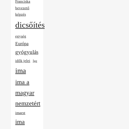
Franciska
bevezető
képzés
dicsőítés
egység
Európa
gyógyulás
idők jelei
Ige
ima
ima a
magyar
nemzetért
imaest
ima