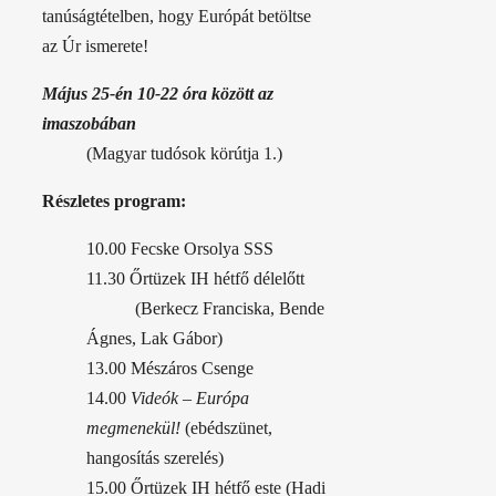
tanúságtételben, hogy Európát betöltse
az Úr ismerete!
Május 25-én 10-22 óra között az
imaszobában
(Magyar tudósok körútja 1.)
Részletes program:
10.00 Fecske Orsolya SSS
11.30 Őrtüzek IH hétfő délelőtt
(Berkecz Franciska, Bende
Ágnes, Lak Gábor)
13.00 Mészáros Csenge
14.00
Videók – Európa
megmenekül!
(ebédszünet,
hangosítás szerelés)
15.00 Őrtüzek IH hétfő este (Hadi