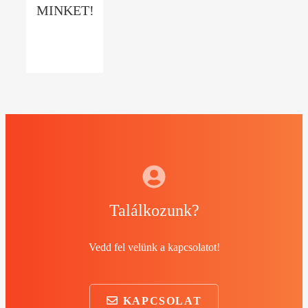
MINKET!
Találkozunk?
Vedd fel velünk a kapcsolatot!
KAPCSOLAT