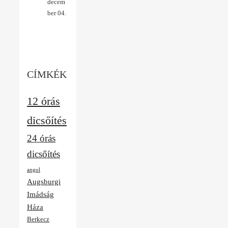
decem
ber 04.
CÍMKÉK
12 órás
dicsőítés
24 órás
dicsőítés
angol
Augsburgi
Imádság
Háza
Berkecz